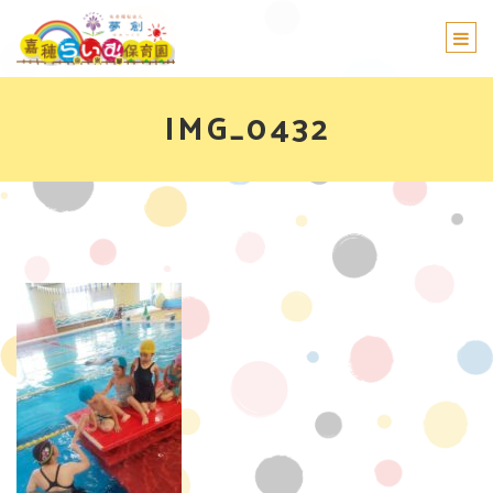
Togg
navi
IMG_0432